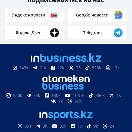
ПОДПИСЫВАЙТЕСЬ НА НАС
Яндекс новости
Google новости
Яндекс Дзен
Telegram
247k
21k
12k
75
523k
17k
520k
74k
130k
1087k
386k
1k
7k
56k
851
3k
33k
10
9k
24