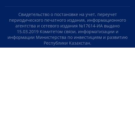
Свидетельство о постановке на учет, переучет
периодического печатного издания, информационного
агентства и сетевого издания №17614-ИА выдано
15.03.2019 Комитетом связи, информатизации и
информации Министерства по инвестициям и развитию
Республики Казахстан.
Свидетельство о постановке на учет отечественного
телерадио канала №KZ23VJB00000123 выдано 08.09.2016
Комитетом связи, информатизации и информации
Министерства по инвестициям и развитию Республики
Казахстан.
СОГЛАШЕНИЕ ОБ ИСПОЛЬЗОВАНИИ МАТЕРИАЛОВ
О НАС
КОНТАКТЫ
ТЕЛЕПРОЕКТЫ
ВАКАНСИИ
РЕЙТИНГИ
Медиахолдинг «Atameken Business»