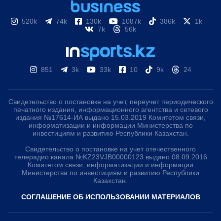
520k
74k
130k
1087k
386k
1k
7k
56k
851
3k
33k
10
9k
24
Свидетельство о постановке на учет, переучет периодического
печатного издания, информационного агентства и сетевого
издания №17614-ИА выдано 15.03.2019 Комитетом связи,
информатизации и информации Министерства по
инвестициям и развитию Республики Казахстан.
Свидетельство о постановке на учет отечественного
телерадио канала №KZ23VJB00000123 выдано 08.09.2016
Комитетом связи, информатизации и информации
Министерства по инвестициям и развитию Республики
Казахстан.
СОГЛАШЕНИЕ ОБ ИСПОЛЬЗОВАНИИ МАТЕРИАЛОВ