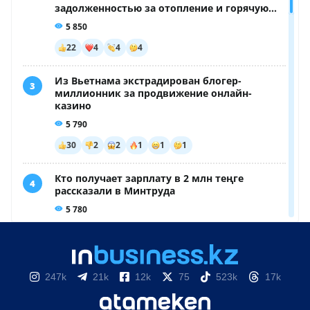
247k
21k
12k
75
523k
17k