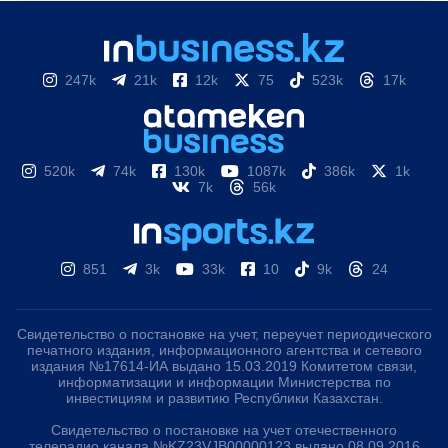
247k
21k
12k
75
523k
17k
520k
74k
130k
1087k
386k
1k
7k
56k
851
3k
33k
10
9k
24
Свидетельство о постановке на учет, переучет периодического
печатного издания, информационного агентства и сетевого
издания №17614-ИА выдано 15.03.2019 Комитетом связи,
информатизации и информации Министерства по
инвестициям и развитию Республики Казахстан.
Свидетельство о постановке на учет отечественного
телерадио канала №KZ23VJB00000123 выдано 08.09.2016