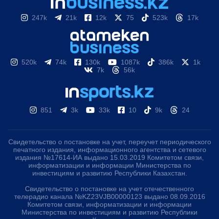
247k
21k
12k
75
523k
17k
520k
74k
130k
1087k
386k
1k
7k
56k
851
3k
33k
10
9k
24
Свидетельство о постановке на учет, переучет периодического
печатного издания, информационного агентства и сетевого
издания №17614-ИА выдано 15.03.2019 Комитетом связи,
информатизации и информации Министерства по
инвестициям и развитию Республики Казахстан.
Свидетельство о постановке на учет отечественного
телерадио канала №KZ23VJB00000123 выдано 08.09.2016
Комитетом связи, информатизации и информации
Министерства по инвестициям и развитию Республики