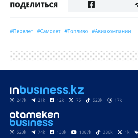
ПОДЕЛИТЬСЯ
#Перелет
#самолет
#топливо
#авиакомпании
247k
21k
12k
75
523k
17k
520k
74k
130k
1087k
386k
1k