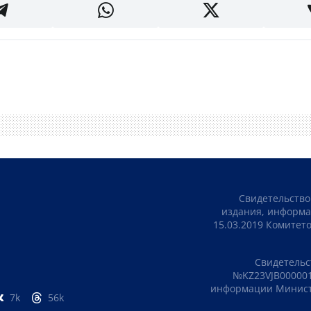
Свидетельство
издания, информа
15.03.2019 Комите
Свидетельс
№KZ23VJB000001
информации Министе
7k
56k