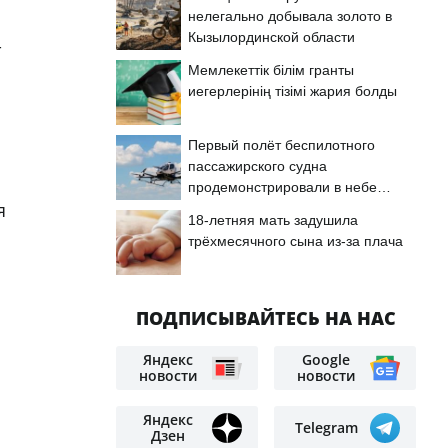
нелегально добывала золото в
Кызылординской области
т
Мемлекеттік білім гранты
иегерлерінің тізімі жария болды
Первый полёт беспилотного
пассажирского судна
продемонстрировали в небе
я
Астаны
18-летняя мать задушила
трёхмесячного сына из-за плача
ПОДПИСЫВАЙТЕСЬ НА НАС
я
Яндекс
Google
новости
новости
Яндекс
Telegram
Дзен