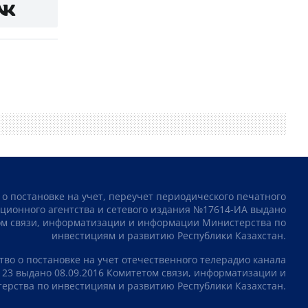
 о постановке на учет, переучет периодического печатного
ционного агентства и сетевого издания №17614-ИА выдано
том связи, информатизации и информации Министерства по
инвестициям и развитию Республики Казахстан.
тво о постановке на учет отечественного телерадио канала
23 выдано 08.09.2016 Комитетом связи, информатизации и
рства по инвестициям и развитию Республики Казахстан.