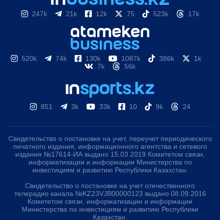
247k
21k
12k
75
523k
17k
520k
74k
130k
1087k
386k
1k
7k
56k
851
3k
33k
10
9k
24
Свидетельство о постановке на учет, переучет периодического
печатного издания, информационного агентства и сетевого
издания №17614-ИА выдано 15.03.2019 Комитетом связи,
информатизации и информации Министерства по
инвестициям и развитию Республики Казахстан.
Свидетельство о постановке на учет отечественного
телерадио канала №KZ23VJB00000123 выдано 08.09.2016
Комитетом связи, информатизации и информации
Министерства по инвестициям и развитию Республики
Казахстан.