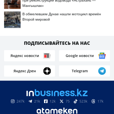
при реконструкции водовода «Астрахань —
Мангышлак»
В обмелевшем Дунае нашли мотоцикл времён
Второй мировой
ПОДПИСЫВАЙТЕСЬ НА НАС
Яндекс новости
Google новости
Яндекс Дзен
Telegram
247k
21k
12k
75
523k
17k