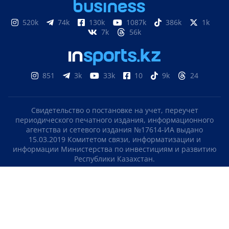
520k
74k
130k
1087k
386k
1k
7k
56k
851
3k
33k
10
9k
24
Свидетельство о постановке на учет, переучет
периодического печатного издания, информационного
агентства и сетевого издания №17614-ИА выдано
15.03.2019 Комитетом связи, информатизации и
информации Министерства по инвестициям и развитию
Республики Казахстан.
Свидетельство о постановке на учет отечественного
телерадио канала №KZ23VJB00000123 выдано 08.09.2016
Комитетом связи, информатизации и информации
Министерства по инвестициям и развитию Республики
Казахстан.