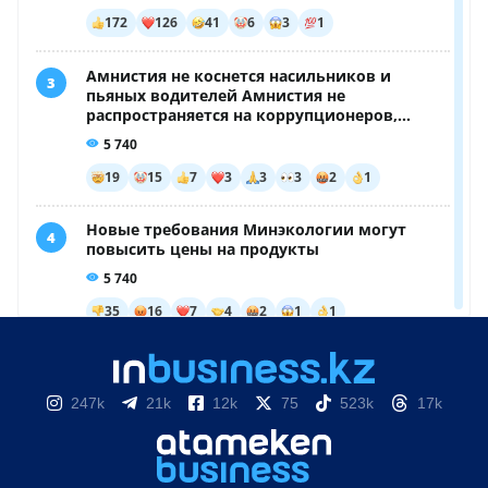
247k
21k
12k
75
523k
17k