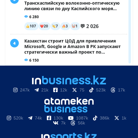
247k
21k
12k
75
523k
17k
520k
74k
130k
1087k
386k
1k
7k
56k