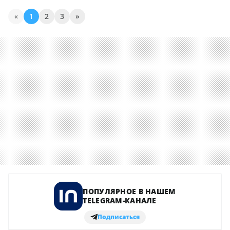
«
1
2
3
»