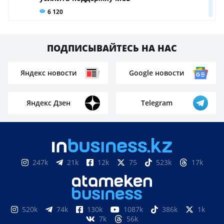
ПОДПИСЫВАЙТЕСЬ НА НАС
Яндекс новости
Google новости
Яндекс Дзен
Telegram
247k
21k
12k
75
523k
17k
520k
74k
130k
1087k
386k
1k
7k
56k