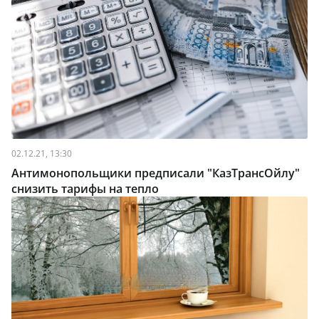
02.12.21, 13:30
Антимонопольщики предписали "КазТрансОйлу"
снизить тарифы на тепло