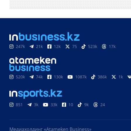
247k
21k
12k
75
523k
17k
520k
74k
130k
1087k
386k
1k
851
3k
33k
10
9k
24
Медиахолдинг «Atameken Business»