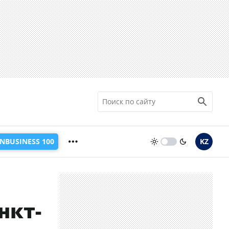
INBUSINESS 100
KZ
нкт-