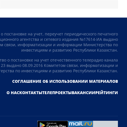
 о постановке на учет, переучет периодического печатного
ционного агентства и сетевого издания №17614-ИА выдано
том связи, информатизации и информации Министерства по
инвестициям и развитию Республики Казахстан.
тво о постановке на учет отечественного телерадио канала
23 выдано 08.09.2016 Комитетом связи, информатизации и
рства по инвестициям и развитию Республики Казахстан.
СОГЛАШЕНИЕ ОБ ИСПОЛЬЗОВАНИИ МАТЕРИАЛОВ
О НАС
КОНТАКТЫ
ТЕЛЕПРОЕКТЫ
ВАКАНСИИ
РЕЙТИНГИ