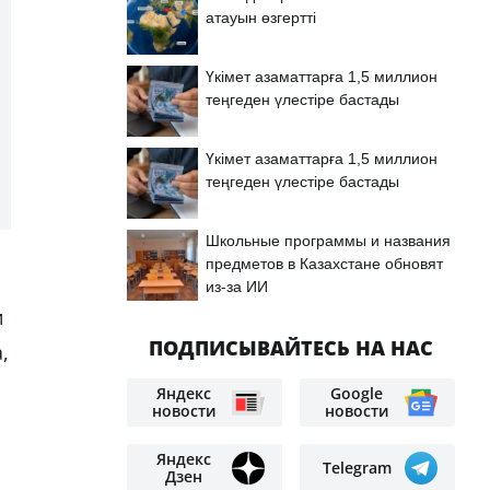
атауын өзгертті
Үкімет азаматтарға 1,5 миллион
теңгеден үлестіре бастады
Үкімет азаматтарға 1,5 миллион
теңгеден үлестіре бастады
Школьные программы и названия
предметов в Казахстане обновят
из-за ИИ
и
ПОДПИСЫВАЙТЕСЬ НА НАС
,
Яндекс
Google
новости
новости
Яндекс
Telegram
Дзен