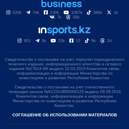
520k
74k
130k
1087k
386k
1k
7k
56k
851
3k
33k
10
9k
24
Свидетельство о постановке на учет, переучет периодического
печатного издания, информационного агентства и сетевого
издания №17614-ИА выдано 15.03.2019 Комитетом связи,
информатизации и информации Министерства по
инвестициям и развитию Республики Казахстан.
Свидетельство о постановке на учет отечественного
телерадио канала №KZ23VJB00000123 выдано 08.09.2016
Комитетом связи, информатизации и информации
Министерства по инвестициям и развитию Республики
Казахстан.
СОГЛАШЕНИЕ ОБ ИСПОЛЬЗОВАНИИ МАТЕРИАЛОВ