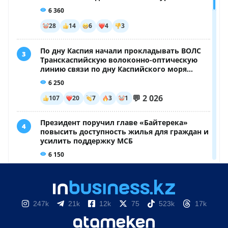
247k
21k
12k
75
523k
17k