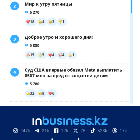
247k
21k
12k
75
523k
17k