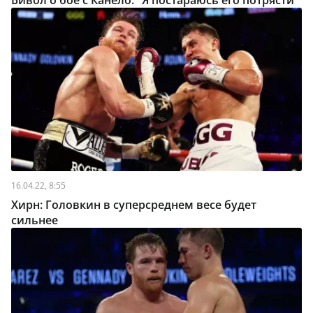
Бивол о бое с Канело: "Я постараюсь его потрясти"
16.04.22, 8:55
Хирн: Головкин в суперсреднем весе будет
сильнее