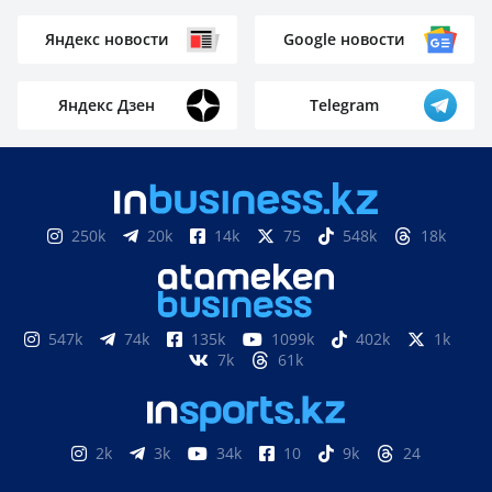
Яндекс новости
Google новости
Яндекс Дзен
Telegram
250k
20k
14k
75
548k
18k
547k
74k
135k
1099k
402k
1k
7k
61k
2k
3k
34k
10
9k
24