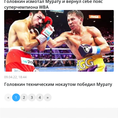
Головкин измотал Мурату и вернул себе пояс
суперчемпиона WBA
09.04.22, 18:44
Головкин техническим нокаутом победил Мурату
«
1
2
3
4
»