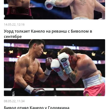
14.05.22, 12:16
Уорд толкает Канело на реванш с Биволом в
сентябре
08.05.22, 11:34
Бивол отнял Канело у Головкина