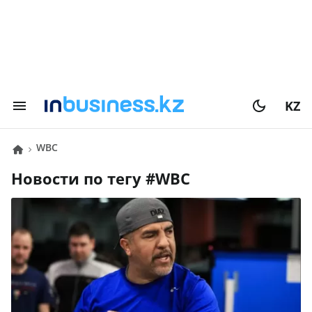
KZ
WBC
Новости по тегу #
WBC