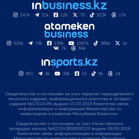
247k
21k
12k
75
523k
17k
520k
74k
130k
1087k
386k
1k
7k
56k
851
3k
33k
10
9k
24
Свидетельство о постановке на учет, переучет периодического
печатного издания, информационного агентства и сетевого
издания №17614-ИА выдано 15.03.2019 Комитетом связи,
информатизации и информации Министерства по
инвестициям и развитию Республики Казахстан.
Свидетельство о постановке на учет отечественного
телерадио канала №KZ23VJB00000123 выдано 08.09.2016
Комитетом связи, информатизации и информации
Министерства по инвестициям и развитию Республики