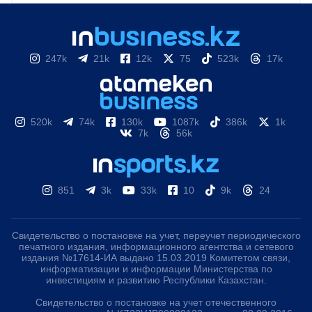
247k
21k
12k
75
523k
17k
520k
74k
130k
1087k
386k
1k
7k
56k
851
3k
33k
10
9k
24
Свидетельство о постановке на учет, переучет периодического
печатного издания, информационного агентства и сетевого
издания №17614-ИА выдано 15.03.2019 Комитетом связи,
информатизации и информации Министерства по
инвестициям и развитию Республики Казахстан.
Свидетельство о постановке на учет отечественного