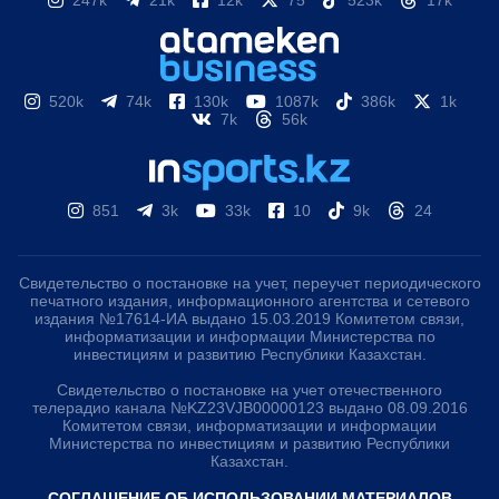
247k
21k
12k
75
523k
17k
520k
74k
130k
1087k
386k
1k
7k
56k
851
3k
33k
10
9k
24
Свидетельство о постановке на учет, переучет периодического
печатного издания, информационного агентства и сетевого
издания №17614-ИА выдано 15.03.2019 Комитетом связи,
информатизации и информации Министерства по
инвестициям и развитию Республики Казахстан.
Свидетельство о постановке на учет отечественного
телерадио канала №KZ23VJB00000123 выдано 08.09.2016
Комитетом связи, информатизации и информации
Министерства по инвестициям и развитию Республики
Казахстан.
СОГЛАШЕНИЕ ОБ ИСПОЛЬЗОВАНИИ МАТЕРИАЛОВ