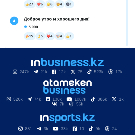
247k
21k
12k
75
523k
17k
520k
74k
130k
1087k
386k
1k
7k
56k
851
3k
33k
10
9k
24