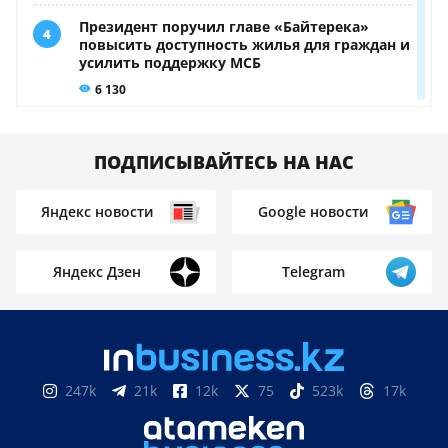
Пилота задержали после рейса, а теперь ему
грозит смертная казнь: что нашли в его сумке
Не спасла: мать и её ребёнок разбились, выпав из
окна
Школьные программы и названия предметов в
Казахстане обновят из-за ИИ
Заменить частный сектор современными
многоэтажками хотят в Петропавловске