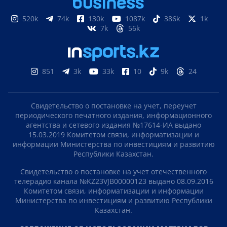
Volkswagen отправил первые автомобили в
Казахстан: что привезут уже в августе
ПОДПИСЫВАЙТЕСЬ НА НАС
Яндекс новости
Google новости
Яндекс Дзен
Telegram
247k
21k
12k
75
523k
17k
520k
74k
130k
1087k
386k
1k