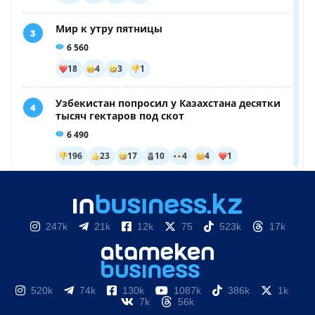
247k
21k
12k
75
523k
17k
520k
74k
130k
1087k
386k
1k
7k
56k