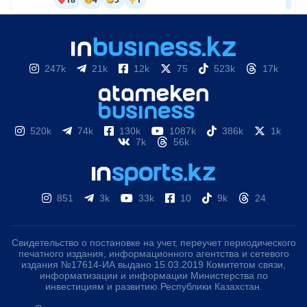
247k
21k
12k
75
523k
17k
520k
74k
130k
1087k
386k
1k
7k
56k
851
3k
33k
10
9k
24
Свидетельство о постановке на учет, переучет периодического
печатного издания, информационного агентства и сетевого
издания №17614-ИА выдано 15.03.2019 Комитетом связи,
информатизации и информации Министерства по
инвестициям и развитию Республики Казахстан.