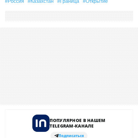
#Россия
#Казахстан
#граница
#Открытие