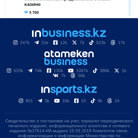
247k
21k
12k
75
523k
17k
520k
74k
130k
1087k
386k
1k
7k
56k
851
3k
33k
10
9k
24
Свидетельство о постановке на учет, переучет периодического
печатного издания, информационного агентства и сетевого
издания №17614-ИА выдано 15.03.2019 Комитетом связи,
информатизации и информации Министерства по