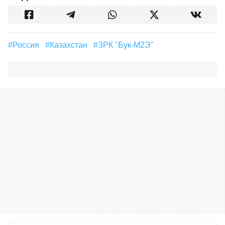
#Россия
#Казахстан
#ЗРК "Бук-М2Э"