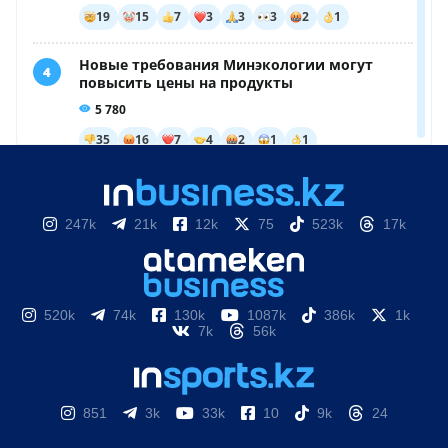
247k
21k
12k
75
523k
17k
520k
74k
130k
1087k
386k
1k
7k
56k
851
3k
33k
10
9k
24