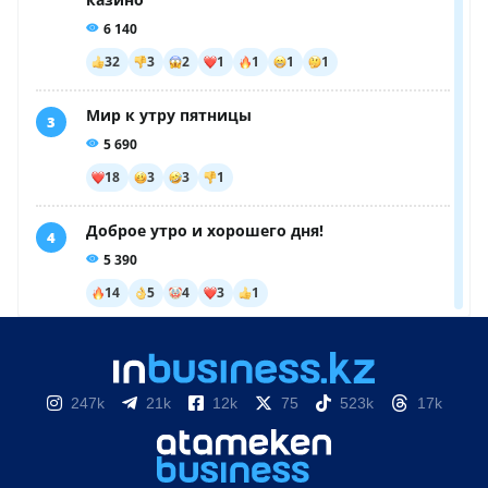
247k
21k
12k
75
523k
17k