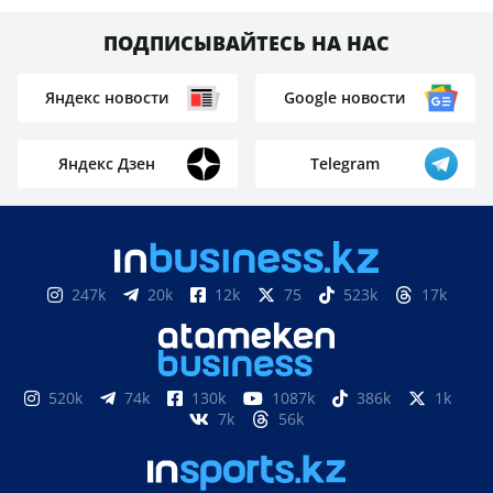
ПОДПИСЫВАЙТЕСЬ НА НАС
Яндекс новости
Google новости
Яндекс Дзен
Telegram
247k
20k
12k
75
523k
17k
520k
74k
130k
1087k
386k
1k
7k
56k