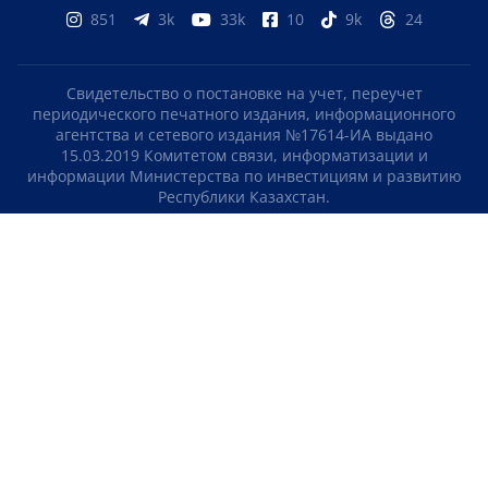
851
3k
33k
10
9k
24
Свидетельство о постановке на учет, переучет
периодического печатного издания, информационного
агентства и сетевого издания №17614-ИА выдано
15.03.2019 Комитетом связи, информатизации и
информации Министерства по инвестициям и развитию
Республики Казахстан.
Свидетельство о постановке на учет отечественного
телерадио канала №KZ23VJB00000123 выдано 08.09.2016
Комитетом связи, информатизации и информации
Министерства по инвестициям и развитию Республики
Казахстан.
СОГЛАШЕНИЕ ОБ ИСПОЛЬЗОВАНИИ МАТЕРИАЛОВ
О НАС
КОНТАКТЫ
ТЕЛЕПРОЕКТЫ
ВАКАНСИИ
РЕЙТИНГИ