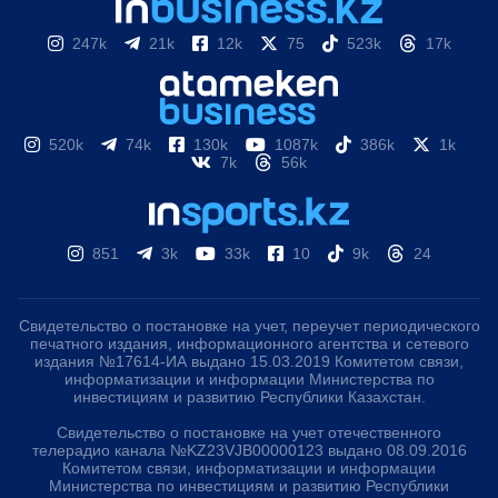
247k
21k
12k
75
523k
17k
520k
74k
130k
1087k
386k
1k
7k
56k
851
3k
33k
10
9k
24
Свидетельство о постановке на учет, переучет периодического
печатного издания, информационного агентства и сетевого
издания №17614-ИА выдано 15.03.2019 Комитетом связи,
информатизации и информации Министерства по
инвестициям и развитию Республики Казахстан.
Свидетельство о постановке на учет отечественного
телерадио канала №KZ23VJB00000123 выдано 08.09.2016
Комитетом связи, информатизации и информации
Министерства по инвестициям и развитию Республики