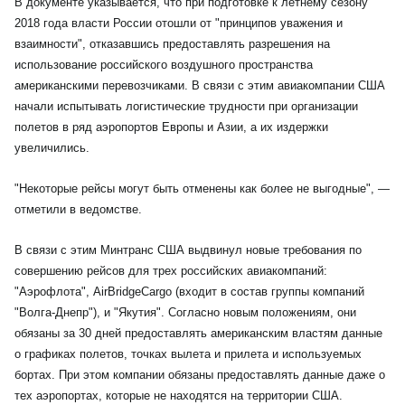
В документе указывается, что при подготовке к летнему сезону
2018 года власти России отошли от "принципов уважения и
взаимности", отказавшись предоставлять разрешения на
использование российского воздушного пространства
американскими перевозчиками. В связи с этим авиакомпании США
начали испытывать логистические трудности при организации
полетов в ряд аэропортов Европы и Азии, а их издержки
увеличились.
"Некоторые рейсы могут быть отменены как более не выгодные", —
отметили в ведомстве.
В связи с этим Минтранс США выдвинул новые требования по
совершению рейсов для трех российских авиакомпаний:
"Аэрофлота", AirBridgeCargo (входит в состав группы компаний
"Волга-Днепр"), и "Якутия". Согласно новым положениям, они
обязаны за 30 дней предоставлять американским властям данные
о графиках полетов, точках вылета и прилета и используемых
бортах. При этом компании обязаны предоставлять данные даже о
тех аэропортах, которые не находятся на территории США.