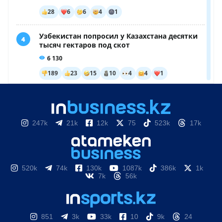
247k
21k
12k
75
523k
17k
520k
74k
130k
1087k
386k
1k
7k
56k
851
3k
33k
10
9k
24