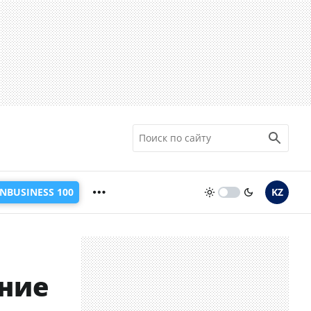
INBUSINESS 100
KZ
ение