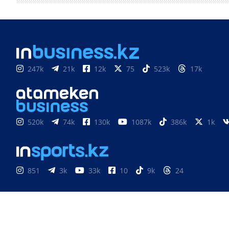
247k
21k
12k
75
523k
17k
520k
74k
130k
1087k
386k
1k
851
3k
33k
10
9k
24
Медиахолдинг «Atameken Business»