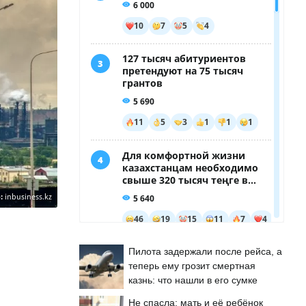
:
inbusiness.kz
Пилота задержали после рейса, а
теперь ему грозит смертная
казнь: что нашли в его сумке
Не спасла: мать и её ребёнок