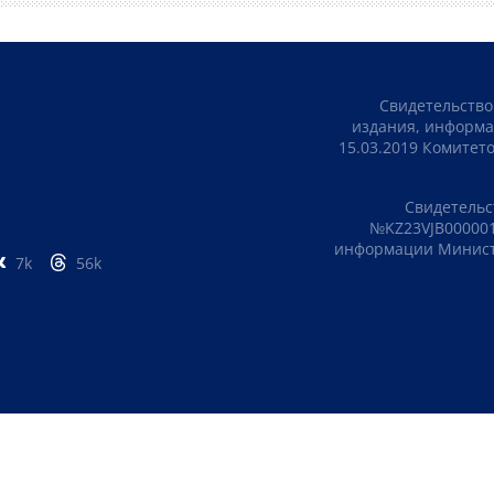
Свидетельство
издания, информа
15.03.2019 Комите
Свидетельс
№KZ23VJB000001
информации Министе
7k
56k
ПОЛИТИКА КОНФИДЕНЦИАЛЬНОСТИ