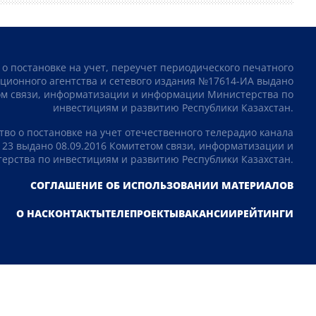
 о постановке на учет, переучет периодического печатного
ционного агентства и сетевого издания №17614-ИА выдано
том связи, информатизации и информации Министерства по
инвестициям и развитию Республики Казахстан.
тво о постановке на учет отечественного телерадио канала
23 выдано 08.09.2016 Комитетом связи, информатизации и
рства по инвестициям и развитию Республики Казахстан.
Подпишитесь на наш Telegram канал!
СОГЛАШЕНИЕ ОБ ИСПОЛЬЗОВАНИИ МАТЕРИАЛОВ
Узнавайте о новостях первыми
О НАС
КОНТАКТЫ
ТЕЛЕПРОЕКТЫ
ВАКАНСИИ
РЕЙТИНГИ
Не сейчас
ПОДПИСАТЬСЯ