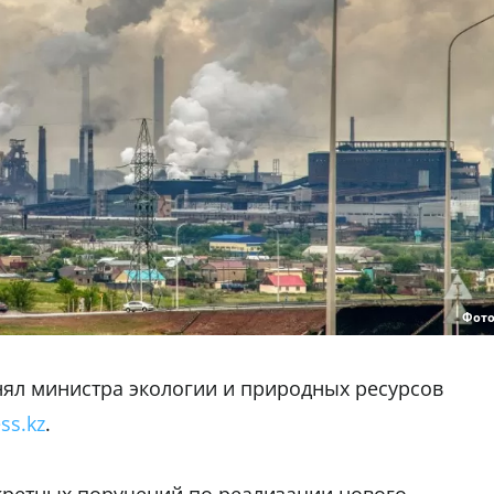
Фото
ял министра экологии и природных ресурсов
ss.kz
.