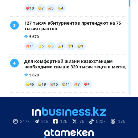
247k
21k
12k
75
523k
17k