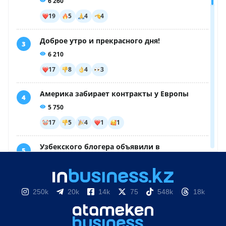
250k
20k
14k
75
548k
18k