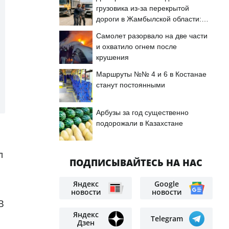
грузовика из-за перекрытой
дороги в Жамбылской области:
подробности
Самолет разорвало на две части
и охватило огнем после
крушения
Маршруты №№ 4 и 6 в Костанае
станут постоянными
Арбузы за год существенно
подорожали в Казахстане
а
л
ПОДПИСЫВАЙТЕСЬ НА НАС
Яндекс
Google
новости
новости
В
Яндекс
Telegram
Дзен