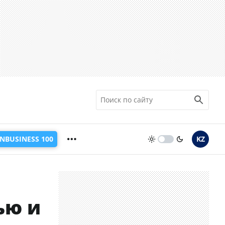
INBUSINESS 100
KZ
ью и