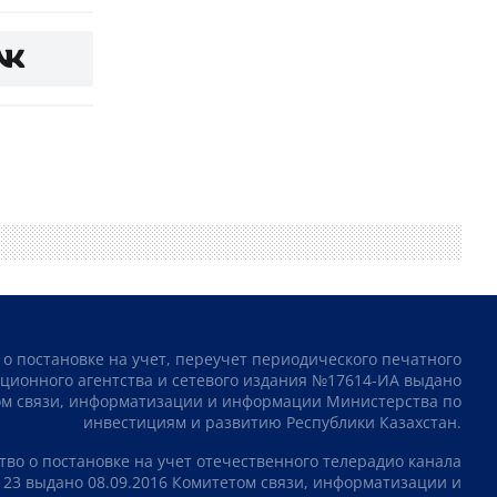
 о постановке на учет, переучет периодического печатного
ционного агентства и сетевого издания №17614-ИА выдано
том связи, информатизации и информации Министерства по
инвестициям и развитию Республики Казахстан.
тво о постановке на учет отечественного телерадио канала
23 выдано 08.09.2016 Комитетом связи, информатизации и