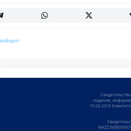
арооборот
Свидетельство
издания, информа
15.03.2019 Комите
Свидетельс
№KZ23VJB000001