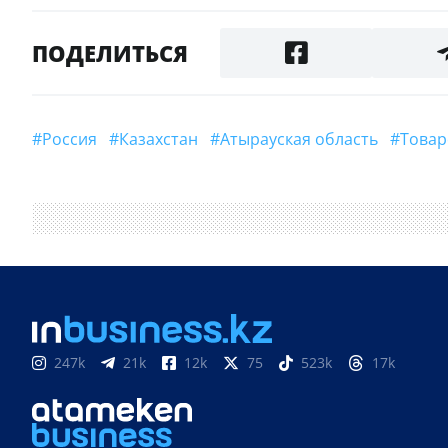
ПОДЕЛИТЬСЯ
#Россия
#Казахстан
#Атырауская область
#тов
247k
21k
12k
75
523k
17k