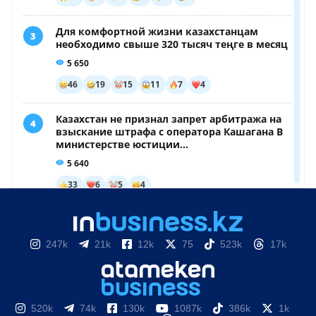
247k
21k
12k
75
523k
17k
520k
74k
130k
1087k
386k
1k