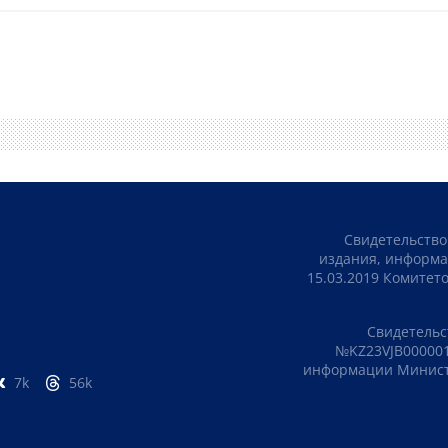
Свидетельство
издания, информа
15.03.2019 Комите
Свидетельс
№KZ23VJB000001
информации Министе
7k
56k