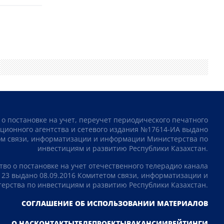
 о постановке на учет, переучет периодического печатного
ционного агентства и сетевого издания №17614-ИА выдано
том связи, информатизации и информации Министерства по
инвестициям и развитию Республики Казахстан.
тво о постановке на учет отечественного телерадио канала
23 выдано 08.09.2016 Комитетом связи, информатизации и
рства по инвестициям и развитию Республики Казахстан.
СОГЛАШЕНИЕ ОБ ИСПОЛЬЗОВАНИИ МАТЕРИАЛОВ
О НАС
КОНТАКТЫ
ТЕЛЕПРОЕКТЫ
ВАКАНСИИ
РЕЙТИНГИ