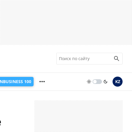
INBUSINESS 100
KZ
е