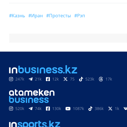
#казнь
#Иран
#протесты
#рэп
247k
21k
12k
75
523k
17k
520k
74k
130k
1087k
386k
1k