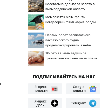
нелегально добывала золото в
Кызылординской области
Мемлекеттік білім гранты
иегерлерінің тізімі жария болды
Первый полёт беспилотного
пассажирского судна
продемонстрировали в небе
Астаны
18-летняя мать задушила
трёхмесячного сына из-за плача
ПОДПИСЫВАЙТЕСЬ НА НАС
л
Яндекс
Google
новости
новости
Яндекс
Telegram
Дзен