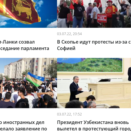
03.07.22, 20:54
-Ланки созвал
В Скопье идут протесты из-за с
аседание парламента
Софией
03.07.22, 17:52
о иностранных дел
Президент Узбекистана вновь
делало заявление по
вылетел в протестующий горо