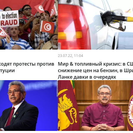
23.07.22, 11:04
ходят протесты против
Мир & топливный кризис: в С
итуции
снижение цен на бензин, в Шр
Ланке давки в очередях