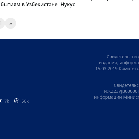
обытиям в Узбекистане
Нукус
1
»
Свидетельство
издания, информа
15.03.2019 Комите
Свидетельс
№KZ23VJB000001
информации Министе
7k
56k