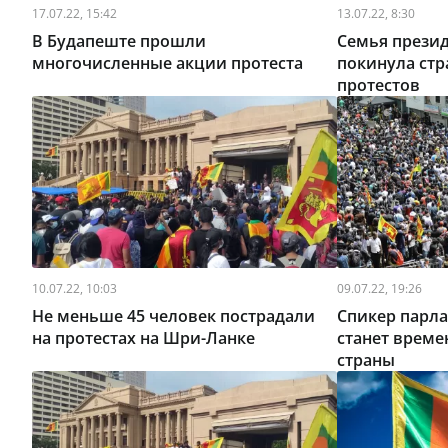
17.07.22, 15:42
13.07.22, 8:30
В Будапеште прошли
Семья прези
многочисленные акции протеста
покинула стр
протестов
10.07.22, 10:03
09.07.22, 19:26
Не меньше 45 человек пострадали
Спикер парл
на протестах на Шри-Ланке
станет врем
страны