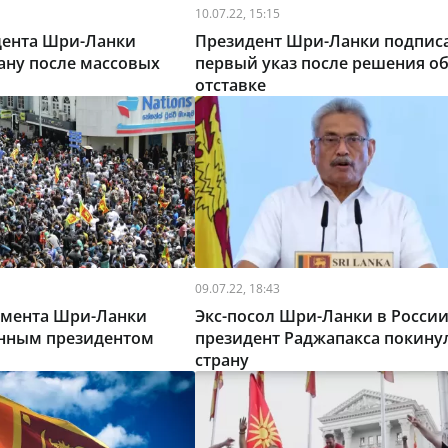
10.07.22, 15:15
дента Шри-Ланки
Президент Шри-Ланки подпис
ану после массовых
первый указ после решения о
отставке
09.07.22, 18:43
амента Шри-Ланки
Экс-посол Шри-Ланки в России
енным президентом
президент Раджапакса покину
страну