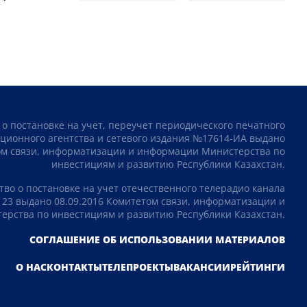
 о постановке на учет, переучет периодического печатного
ционного агентства и сетевого издания №17614-ИА выдано
том связи, информатизации и информации Министерства по
инвестициям и развитию Республики Казахстан.
тво о постановке на учет отечественного телерадио канала
23 выдано 08.09.2016 Комитетом связи, информатизации и
рства по инвестициям и развитию Республики Казахстан.
СОГЛАШЕНИЕ ОБ ИСПОЛЬЗОВАНИИ МАТЕРИАЛОВ
О НАС
КОНТАКТЫ
ТЕЛЕПРОЕКТЫ
ВАКАНСИИ
РЕЙТИНГИ