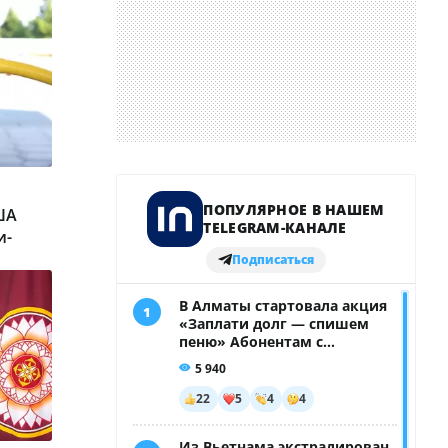
ША
и-