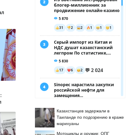
ал
б
:
л
Казахстанцев задержали в
Таиланде по подозрению в краже
марихуаны
Мотоциклы и оружие: ОПГ