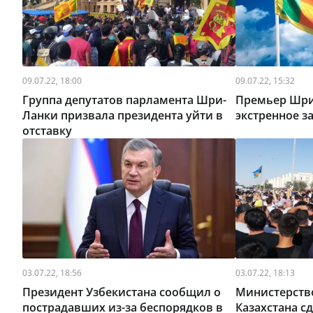
09.07.22, 18:00
09.07.22, 15:32
Группа депутатов парламента Шри-
Премьер Шри
Ланки призвала президента уйти в
экстренное з
отставку
03.07.22, 18:56
03.07.22, 18:13
Президент Узбекистана сообщил о
Министерств
пострадавших из-за беспорядков в
Казахстана с