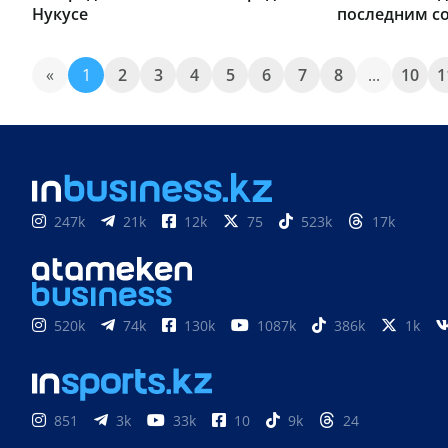
Нукусе
последним с
«
1
2
3
4
5
6
7
8
...
10
1
247k
21k
12k
75
523k
17k
520k
74k
130k
1087k
386k
1k
851
3k
33k
10
9k
24