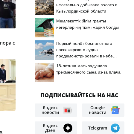
нелегально добывала золото в
Кызылординской области
Мемлекеттік білім гранты
иегерлерінің тізімі жария болды
пора с
Первый полёт беспилотного
пассажирского судна
продемонстрировали в небе
Астаны
18-летняя мать задушила
трёхмесячного сына из-за плача
ПОДПИСЫВАЙТЕСЬ НА НАС
Яндекс
Google
новости
новости
Яндекс
Telegram
Дзен
д