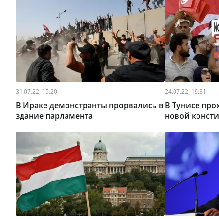
31.07.22, 15:20
24.07.22, 19:31
В Ираке демонстранты прорвались в
В Тунисе про
здание парламента
новой конст