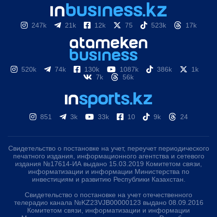
247k
21k
12k
75
523k
17k
520k
74k
130k
1087k
386k
1k
7k
56k
851
3k
33k
10
9k
24
Свидетельство о постановке на учет, переучет периодического
печатного издания, информационного агентства и сетевого
издания №17614-ИА выдано 15.03.2019 Комитетом связи,
информатизации и информации Министерства по
инвестициям и развитию Республики Казахстан.
Свидетельство о постановке на учет отечественного
телерадио канала №KZ23VJB00000123 выдано 08.09.2016
Комитетом связи, информатизации и информации