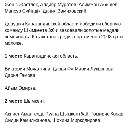
Женіс Жастлек, Алдияр Муратов, Алимжан Абишев,
Мансұр Сүйіндік, Данил Замиховский.
Девушки Карагандинской области победили сборную
команду Шымкента 3:0 и завоевали золотые медали
чемпионата Казахстана среди спортсменов 2008 г.р. и
моложе.
1 место
Карагандинская область.
Виктория Мочалкина, Дарья Фу, Мария Лукьянова,
Дарья Гамова,
Айым Әмирза.
2 место
Шымкент.
Ақниет Амангелді, Руана Шымкентбай, Томирис Қосар,
Ойдин Камилжанова, Шохина Миркодирова.