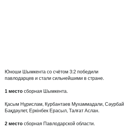
Юноши Шымкента со счётом 3:2 победили
павлодарцев и стали сильнейшими в стране.
1 место
сборная Шымкента.
Қасым Нұрислам, Курбантаев Мухаммадали, Сәурбай
Бақдәулет, Еркінбек Ерасыл, Талғат Аслан.
2 место
сборная Павлодарской области.