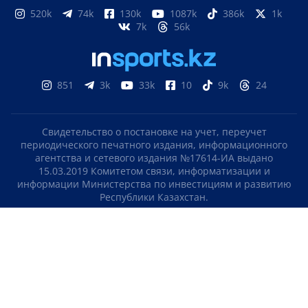
520k
74k
130k
1087k
386k
1k
7k
56k
851
3k
33k
10
9k
24
Свидетельство о постановке на учет, переучет
периодического печатного издания, информационного
агентства и сетевого издания №17614-ИА выдано
15.03.2019 Комитетом связи, информатизации и
информации Министерства по инвестициям и развитию
Республики Казахстан.
Свидетельство о постановке на учет отечественного
телерадио канала №KZ23VJB00000123 выдано 08.09.2016
Комитетом связи, информатизации и информации
Министерства по инвестициям и развитию Республики
Казахстан.
СОГЛАШЕНИЕ ОБ ИСПОЛЬЗОВАНИИ МАТЕРИАЛОВ