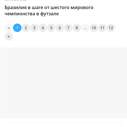
Бразилия в шаге от шестого мирового
чемпионства в футзале
«
1
2
3
4
5
6
7
8
...
10
11
12
»