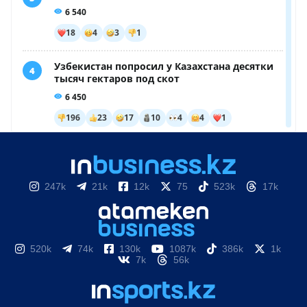
247k
21k
12k
75
523k
17k
520k
74k
130k
1087k
386k
1k
7k
56k