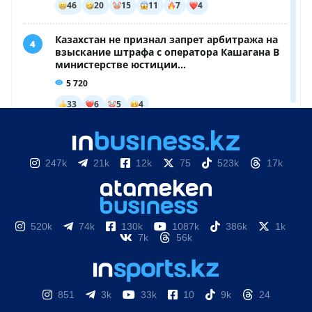
247k
21k
12k
75
523k
17k
520k
74k
130k
1087k
386k
1k
7k
56k
851
3k
33k
10
9k
24