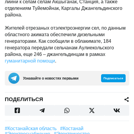
лиини к селам селам Акшыганак, Станция, а также
отделениям Туйемойнак, Каргалы Джангельдинского
района.
Жителей отрезаных отэлектроэнергии сел, по данным
областного акимата обеспечили дизельными
генераторами. Как сообщили в облакимате, 184
генератора передали сельчанам Аулиекольского
района, еще 246 – джангельдинцам в рамках
гуманитарной помощи
.
Узнавайте о новостях первыми
Подписаться
ПОДЕЛИТЬСЯ
#Костанайская область
#Костанай
#Электроснабжение
#электричество