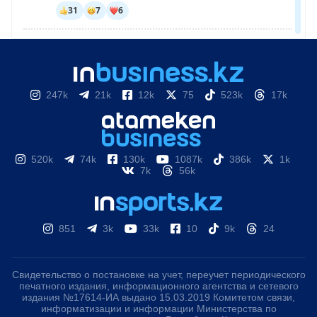
247k
21k
12k
75
523k
17k
520k
74k
130k
1087k
386k
1k
7k
56k
851
3k
33k
10
9k
24
Свидетельство о постановке на учет, переучет периодического
печатного издания, информационного агентства и сетевого
издания №17614-ИА выдано 15.03.2019 Комитетом связи,
информатизации и информации Министерства по