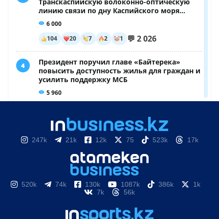
247k
21k
12k
75
523k
17k
520k
74k
130k
1087k
386k
1k
7k
56k