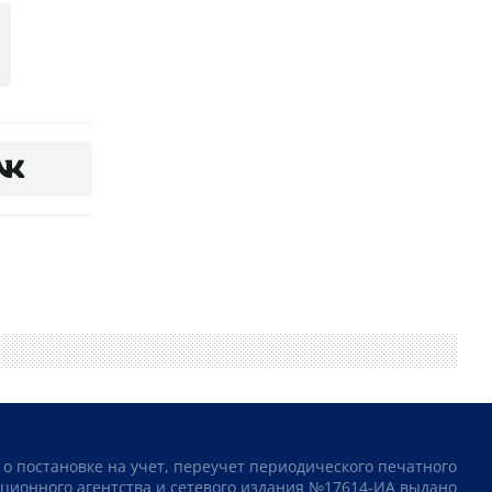
 о постановке на учет, переучет периодического печатного
ционного агентства и сетевого издания №17614-ИА выдано