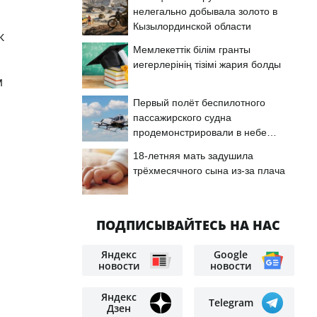
нелегально добывала золото в
Кызылординской области
к
Мемлекеттік білім гранты
иегерлерінің тізімі жария болды
м
Первый полёт беспилотного
пассажирского судна
продемонстрировали в небе
Астаны
18-летняя мать задушила
трёхмесячного сына из-за плача
ПОДПИСЫВАЙТЕСЬ НА НАС
Яндекс
Google
новости
новости
Яндекс
Telegram
Дзен