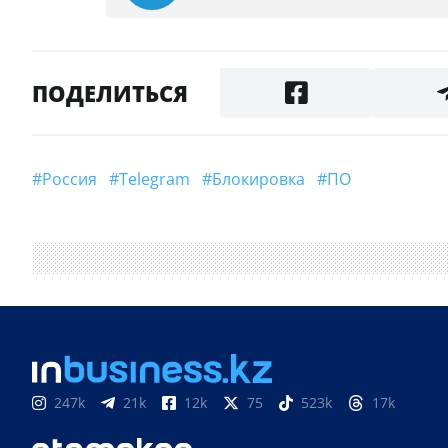
ПОДЕЛИТЬСЯ
#Россия
#Telegram
#Блокировка
#ПО
247k
21k
12k
75
523k
17k