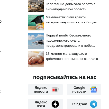
нелегально добывала золото в
Кызылординской области
Мемлекеттік білім гранты
о
иегерлерінің тізімі жария болды
Первый полёт беспилотного
пассажирского судна
продемонстрировали в небе
Астаны
т
18-летняя мать задушила
трёхмесячного сына из-за плача
ПОДПИСЫВАЙТЕСЬ НА НАС
Яндекс
Google
х
новости
новости
Яндекс
Telegram
Дзен