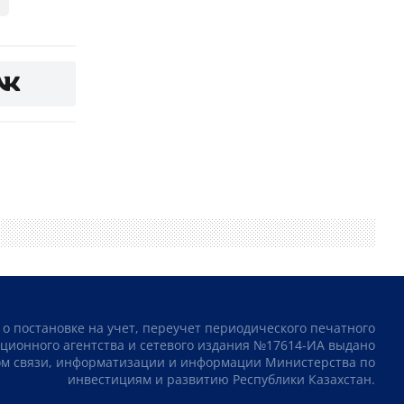
 о постановке на учет, переучет периодического печатного
ционного агентства и сетевого издания №17614-ИА выдано
том связи, информатизации и информации Министерства по
инвестициям и развитию Республики Казахстан.