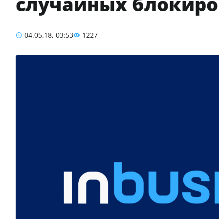
случайных блокиров
04.05.18, 03:53
1227