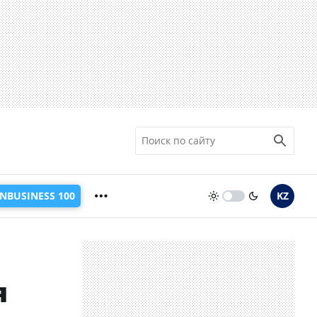
INBUSINESS 100
KZ
я