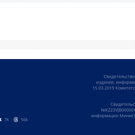
Свидетельство
издания, информа
15.03.2019 Комите
Свидетельс
№KZ23VJB000001
информации Министе
7k
56k