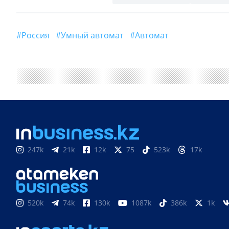
#Россия
#Умный автомат
#Автомат
247k
21k
12k
75
523k
17k
520k
74k
130k
1087k
386k
1k