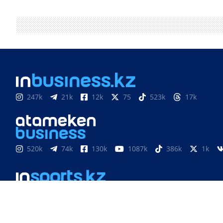
247k
21k
12k
75
523k
17k
520k
74k
130k
1087k
386k
1k
851
3k
33k
10
9k
24