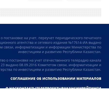
 о постановке на учет, переучет периодического печатного
ционного агентства и сетевого издания №17614-ИА выдано
том связи, информатизации и информации Министерства по
инвестициям и развитию Республики Казахстан.
тво о постановке на учет отечественного телерадио канала
23 выдано 08.09.2016 Комитетом связи, информатизации и
рства по инвестициям и развитию Республики Казахстан.
СОГЛАШЕНИЕ ОБ ИСПОЛЬЗОВАНИИ МАТЕРИАЛОВ
О НАС
КОНТАКТЫ
ТЕЛЕПРОЕКТЫ
ВАКАНСИИ
РЕЙТИНГИ