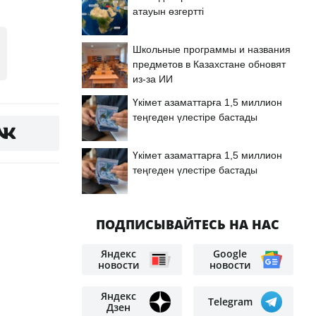
атауын өзгертті
Школьные программы и названия
предметов в Казахстане обновят
из-за ИИ
Үкімет азаматтарға 1,5 миллион
теңгеден үлестіре бастады
Үкімет азаматтарға 1,5 миллион
теңгеден үлестіре бастады
ПОДПИСЫВАЙТЕСЬ НА НАС
Яндекс
Google
новости
новости
Яндекс
Telegram
Дзен