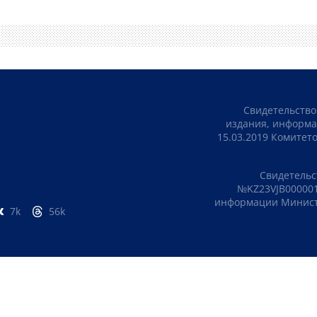
Свидетельство
издания, информа
15.03.2019 Комите
Свидетельс
№KZ23VJB000001
информации Министе
7k
56k