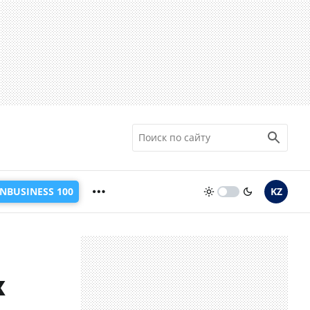
INBUSINESS 100
KZ
х