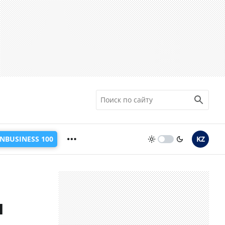
INBUSINESS 100
KZ
и