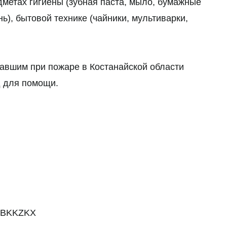
дметах гигиены (зубная паста, мыло, бумажные
ь), бытовой технике (чайники, мультиварки,
авшим при пожаре в Костанайской области
д для помощи.
HSBKKZKX