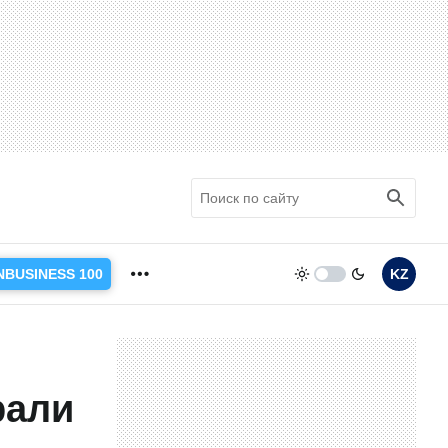
NBUSINESS 100
KZ
рали