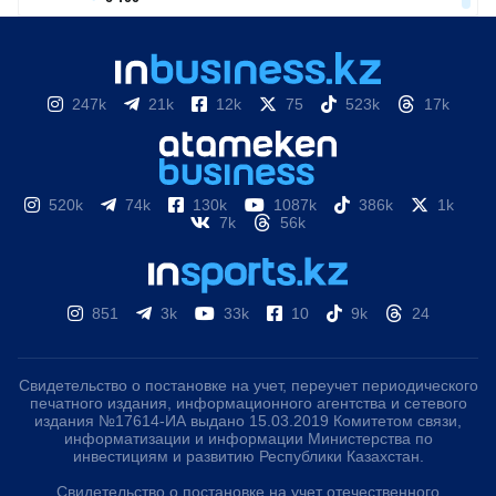
247k
21k
12k
75
523k
17k
520k
74k
130k
1087k
386k
1k
7k
56k
851
3k
33k
10
9k
24
Свидетельство о постановке на учет, переучет периодического
печатного издания, информационного агентства и сетевого
издания №17614-ИА выдано 15.03.2019 Комитетом связи,
информатизации и информации Министерства по
инвестициям и развитию Республики Казахстан.
Свидетельство о постановке на учет отечественного