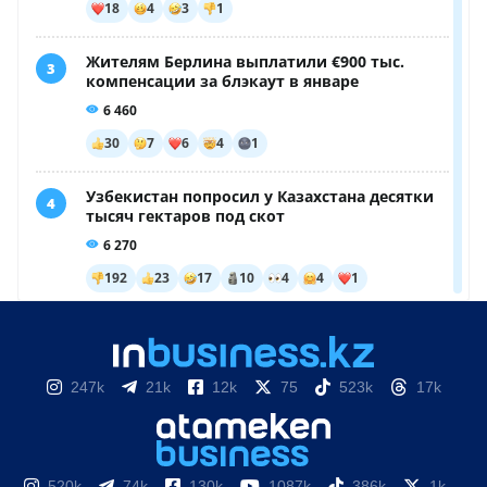
247k
21k
12k
75
523k
17k
520k
74k
130k
1087k
386k
1k