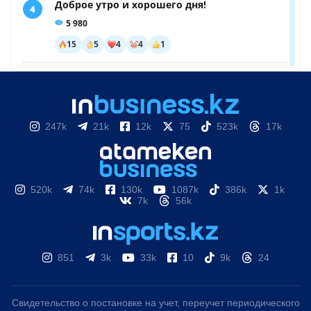
247k
21k
12k
75
523k
17k
520k
74k
130k
1087k
386k
1k
7k
56k
851
3k
33k
10
9k
24
Свидетельство о постановке на учет, переучет периодического