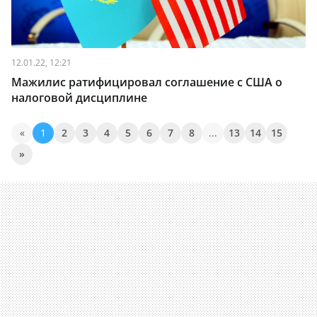
12.01.22, 12:21
Мажилис ратифицировал соглашение с США о
налоговой дисциплине
«
1
2
3
4
5
6
7
8
...
13
14
15
»