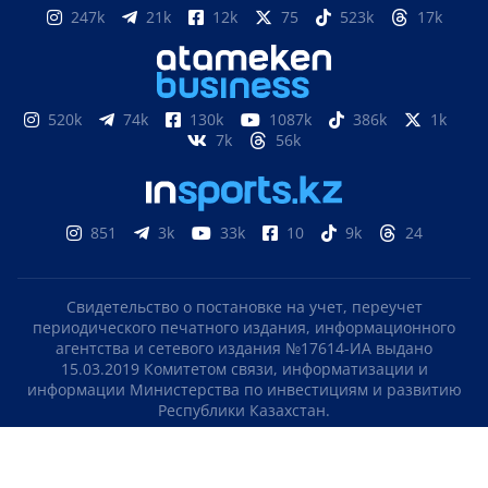
247k
21k
12k
75
523k
17k
520k
74k
130k
1087k
386k
1k
7k
56k
851
3k
33k
10
9k
24
Свидетельство о постановке на учет, переучет
периодического печатного издания, информационного
агентства и сетевого издания №17614-ИА выдано
15.03.2019 Комитетом связи, информатизации и
информации Министерства по инвестициям и развитию
Республики Казахстан.
Свидетельство о постановке на учет отечественного
телерадио канала №KZ23VJB00000123 выдано 08.09.2016